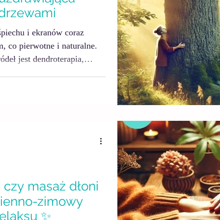
z drzewami
piechu i ekranów coraz
, co pierwotne i naturalne.
deł jest dendroterapia,
raktyka oparta na świadomym
ebywaniu w środowisku
 o spacer. To zaproszenie do
 i układ nerwowy mogą się
o.
 czy masaż dłoni
sienno-zimowy
 relaksu ✨