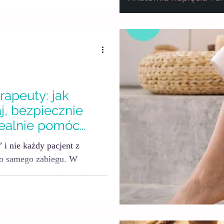
edzę naukową z naturalnymi
 jak masaż czy techniki
rapeuty: jak
j, bezpiecznie
realnie pomóc
 i nie każdy pacjent z
go samego zabiegu. W
en z tych objawów, które
dobrego różnicowania.
 limfatycznym, inaczej z
alnym, a jeszcze inaczej z