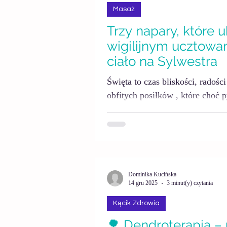
Masaż
Trzy napary, które u
wigilijnym ucztowan
ciało na Sylwestra
Święta to czas bliskości, radośc
obfitych posiłków , które choć p
znaki naszym jelitom.Wzdęcia, u
czy spowolnione trawienie to sy
delikatnego wsparcia. Zanim s
tabletki”, warto wrócić do prost
które od pokoleń wspierały trawi
Dominika Kucińska
pokarmowego. Ziołowy napar to 
14 gru 2025
3 minut(y) czytania
tych, którzy wspieraj
Kącik Zdrowia
🌳 Dendroterapia –