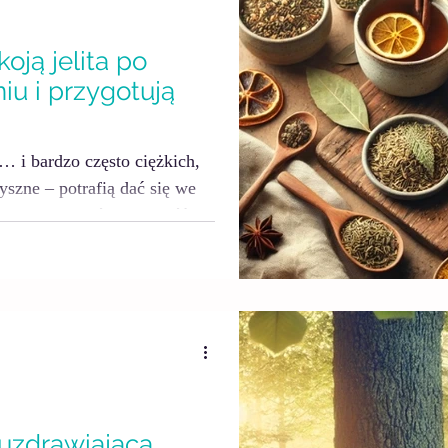
koją jelita po
iu i przygotują
i… i bardzo często ciężkich,
yszne – potrafią dać się we
czucie pełności, ospałość
gnał, że organizm potrzebuje
ięgniemy po „cudowne
ych, naturalnych naparów ,
enie i regenerację układu
świetne rozwiązanie dla
 uzdrawiająca