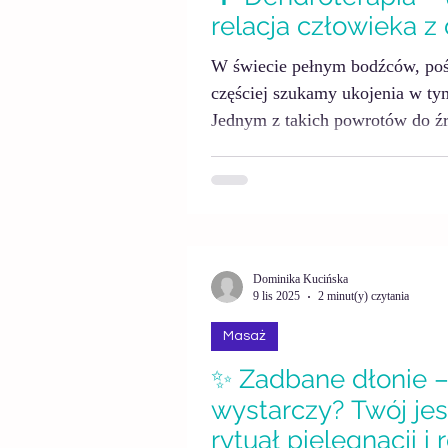
relacja człowieka 
W świecie pełnym bodźców, poś
częściej szukamy ukojenia w tym
Jednym z takich powrotów do źró
nazywana także lasoterapią – p
kontakcie z drzewami oraz prz
leśnym. Nie chodzi tu wyłącznie
relacji z naturą, w której ciało
wyciszyć, a umysł zwolnić temp
Dominika Kucińska
9 lis 2025
2 minut(y) czytania
Masaż
✨ Zadbane dłonie –
wystarczy? Twój je
rytuał pielęgnacji i