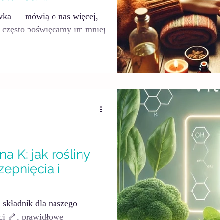
ówka — mówią o nas więcej,
 często poświęcamy im mniej
łaśnie dłonie codziennie
entów, wody, zimna i wiatru.
edwczesne starzenie się
rostych rytuałów, by znów
mienne.
na K: jak rośliny
zepnięcia i
składnik dla naszego
ci 🦴, prawidłowe