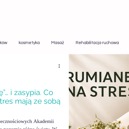
aków
kosmetyka
Masaż
Rehabilitacja ruchowa
Ciąża
Naturalne Kosmetyki
Fitoterapia
ę”… i zasypia. Co
tres mają ze sobą
łecznościowych Akademii