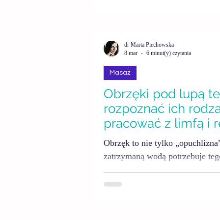
łagodzić, łącząc nowoczesną wi
metodami pracy z ciałem, takimi
relaksacyjne.
dr Marta Piechowska
8 mar
6 minut(y) czytania
Masaż
Obrzęki pod lupą te
rozpoznać ich rodza
pracować z limfą i 
pacjentowi
Obrzęk to nie tylko „opuchlizna”
zatrzymaną wodą potrzebuje te
gabinecie terapeutycznym to jed
wymagają uważności, wiedzy i 
Inaczej pracuje się z obrzękiem
żylnym, inaczej z obrzękiem zap