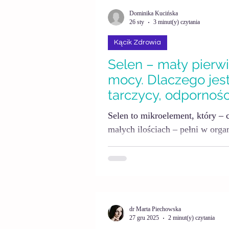
przejściowym zatrzymaniem wo
Dominika Kucińska
życia, hormonów czy długiego 
26 sty
3 minut(y) czytania
wyglądać podobnie, ale jego me
Kącik Zdrowia
Selen – mały pierwi
mocy. Dlaczego jes
tarczycy, odporności
ciała?
Selen to mikroelement, który –
małych ilościach – pełni w org
biologiczne, od pracy tarczycy
stresem oksydacyjnym. Może by
pożywieniem lub w formie suple
wtedy, gdy robimy to świadomie 
dr Marta Piechowska
27 gru 2025
2 minut(y) czytania