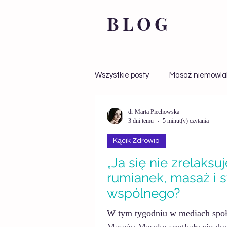
BLOG
Wszystkie posty
Masaż niemowl
dr Marta Piechowska
Kącik Zdrowia
Automasaż
3 dni temu
5 minut(y) czytania
Kącik Zdrowia
Zdrowie
Stres
„Ja się nie zrelaksuj
rumianek, masaż i s
wspólnego?
W tym tygodniu w mediach spo