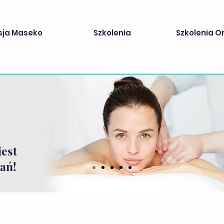
sja Maseko
Szkolenia
Szkolenia O
jest
ań!