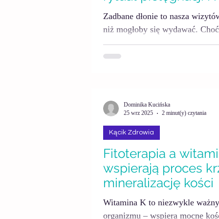
Zadbane dłonie to nasza wizyt
niż mogłoby się wydawać. Choć
uwagi niż twarzy czy ciału, to w
narażone są na działanie deterg
Efekt? Suchość, szorstkość i prz
skóry. Wystarczy jednak kilka p
stały się miękkie, gładkie i pro
Dominika Kucińska
25 wrz 2025
2 minut(y) czytania
Kącik Zdrowia
Fitoterapia a witami
wspierają proces kr
mineralizację kości
Witamina K to niezwykle ważny 
organizmu – wspiera mocne koś