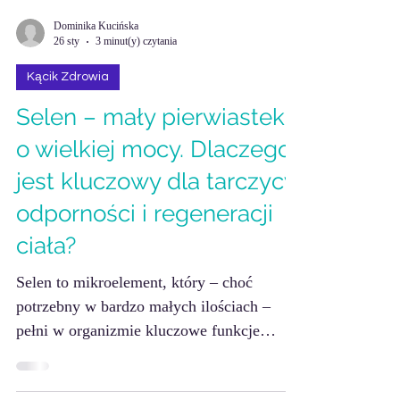
Dominika Kucińska
26 sty
3 minut(y) czytania
Kącik Zdrowia
Selen – mały pierwiastek
o wielkiej mocy. Dlaczego
jest kluczowy dla tarczycy,
odporności i regeneracji
ciała?
Selen to mikroelement, który – choć
potrzebny w bardzo małych ilościach –
pełni w organizmie kluczowe funkcje
biologiczne, od pracy tarczycy po ochronę