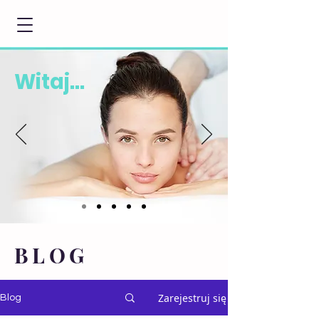
Witaj...
BLOG
Zarejestruj się
Blog