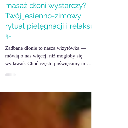
Masaż
✨ Zadbane dłonie – czy
masaż dłoni wystarczy?
Twój jesienno-zimowy
rytuał pielęgnacji i relaksu
✨
Zadbane dłonie to nasza wizytówka —
mówią o nas więcej, niż mogłoby się
wydawać. Choć często poświęcamy im
mniej uwagi niż twarzy czy ciału, to
właśnie dłonie codziennie narażone są na
działanie detergentów, wody, zimna i
wiatru. Efekt? Suchość, szorstkość i
przedwczesne starzenie się skóry.