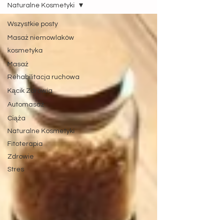
Naturalne Kosmetyki
Wszystkie posty
Masaż niemowlaków
kosmetyka
Masaż
Rehabilitacja ruchowa
Kącik Zdrowia
Automasaż
Ciąża
Naturalne Kosmetyki
Fitoterapia
Zdrowie
Stres