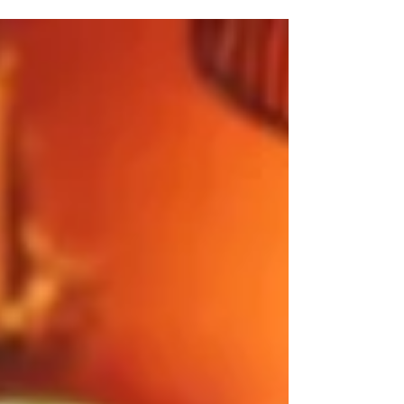
komórek przed stresem oksydacyjnym.
Może być dostarczany wraz z pożywieniem
lub w formie suplementów diety, ale tylko
wtedy, gdy robimy to świadomie i pod
kontrolą.