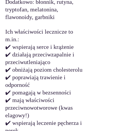
Dodatkowo: błonnik, rutyna, 
tryptofan, melatonina, 
flawonoidy, garbniki
Ich właściwości lecznicze to 
m.in
.:
✔️ wspierają serce i krążenie
✔️ działają przeciwzapalnie i 
przeciwutleniająco
✔️ obniżają poziom cholesterolu
✔️ poprawiają trawienie i 
odporność
✔️ pomagają w bezsenności
✔️ mają właściwości 
przeciwnowotworowe (kwas 
elagowy!)
✔️ wspierają leczenie pęcherza i 
nerek