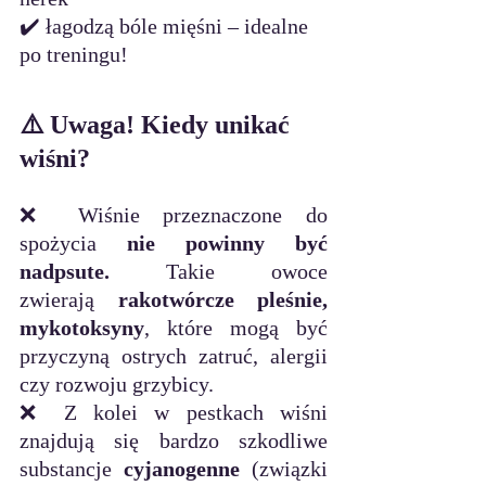
✔️ łagodzą bóle mięśni – idealne 
po treningu!
⚠️ Uwaga! Kiedy unikać 
wiśni?
❌ Wiśnie przeznaczone do 
spożycia 
nie powinny być 
nadpsute.
 Takie owoce 
zwierają 
rakotwórcze pleśnie, 
mykotoksyny
, które mogą być 
przyczyną ostrych zatruć, alergii 
czy rozwoju grzybicy.
❌ Z kolei w pestkach wiśni 
znajdują się bardzo szkodliwe 
substancje 
cyjanogenne 
(związki 