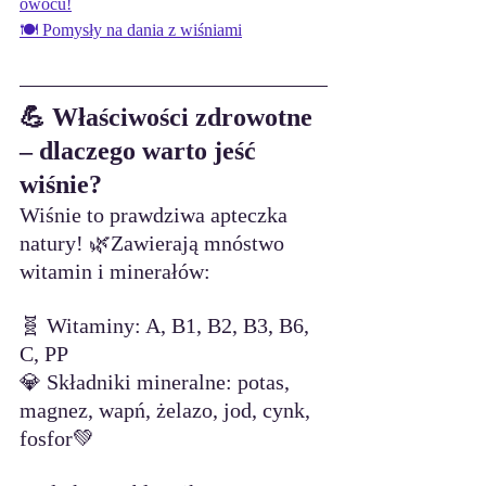
owocu!
🍽️ Pomysły na dania z wiśniami
💪 Właściwości zdrowotne 
– dlaczego warto jeść 
wiśnie?
Wiśnie to prawdziwa apteczka 
natury! 🌿Zawierają mnóstwo 
witamin i minerałów:
🧬 Witaminy: A, B1, B2, B3, B6, 
C, PP
💎 Składniki mineralne: potas, 
magnez, wapń, żelazo, jod, cynk, 
fosfor💚 