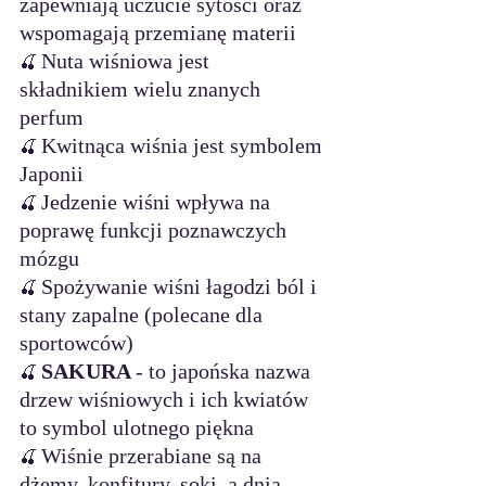
zapewniają uczucie sytości oraz 
wspomagają przemianę materii
Nuta wiśniowa jest 
🍒 
składnikiem wielu znanych 
perfum
Kwitnąca wiśnia jest symbolem 
🍒 
Japonii
Jedzenie wiśni wpływa na 
🍒 
poprawę funkcji poznawczych 
mózgu
Spożywanie wiśni łagodzi ból i 
🍒 
stany zapalne (polecane dla 
sportowców)
SAKURA 
- to japońska nazwa 
🍒 
drzew wiśniowych i ich kwiatów 
to symbol ulotnego piękna
Wiśnie przerabiane są na 
🍒 
dżemy, konfitury, soki, a dnia 