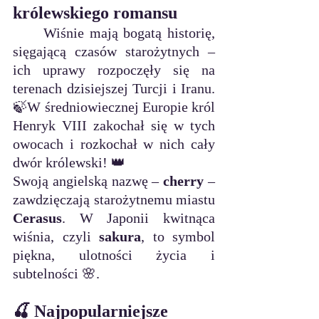
królewskiego romansu
	Wiśnie mają bogatą historię, 
sięgającą czasów starożytnych – 
ich uprawy rozpoczęły się na 
terenach dzisiejszej Turcji i Iranu. 
🍃W średniowiecznej Europie król 
Henryk VIII zakochał się w tych 
owocach i rozkochał w nich cały 
dwór królewski! 👑
Swoją angielską nazwę – 
cherry
 – 
zawdzięczają starożytnemu miastu 
Cerasus
. W Japonii kwitnąca 
wiśnia, czyli 
sakura
, to symbol 
piękna, ulotności życia i 
subtelności 🌸.
🍒 Najpopularniejsze 