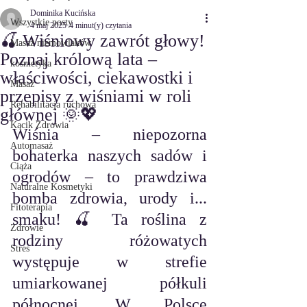
Dominika Kucińska
Wszystkie posty
4 maj 2025
4 minut(y) czytania
🍒 Wiśniowy zawrót głowy!
Masaż niemowlaków
Poznaj królową lata –
kosmetyka
właściwości, ciekawostki i
Masaż
przepisy z wiśniami w roli
Rehabilitacja ruchowa
głównej 🌞💖
Kącik Zdrowia
Wiśnia – niepozorna 
Automasaż
bohaterka naszych sadów i 
Ciąża
ogrodów – to prawdziwa 
Naturalne Kosmetyki
bomba zdrowia, urody i... 
Fitoterapia
smaku! 🍒 Ta roślina z 
Zdrowie
rodziny różowatych 
Stres
występuje w strefie 
umiarkowanej półkuli 
północnej. W Polsce 