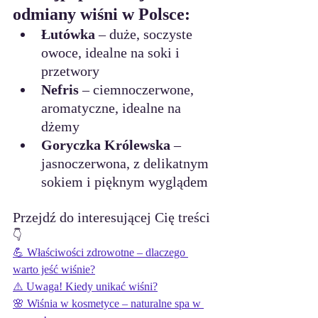
odmiany wiśni w Polsce:
Łutówka
 – duże, soczyste 
owoce, idealne na soki i 
przetwory
Nefris
 – ciemnoczerwone, 
aromatyczne, idealne na 
dżemy
Goryczka Królewska
 – 
jasnoczerwona, z delikatnym 
sokiem i pięknym wyglądem
Przejdź do interesującej Cię treści
👇
💪 Właściwości zdrowotne – dlaczego 
warto jeść wiśnie?
⚠️ Uwaga! Kiedy unikać wiśni?
🌸 Wiśnia w kosmetyce – naturalne spa w 