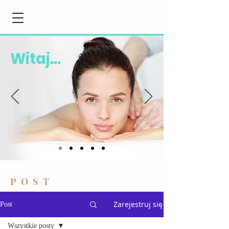
Witaj...
POST
Zarejestruj się
Post
Wszystkie posty