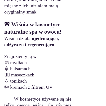
mięsne z ich udziałem mają 
oryginalny smak.
🌸 Wiśnia w kosmetyce – 
naturalne spa w owocu!
Wiśnia działa 
ujędrniająco, 
odżywczo i regenerująco
. 
Znajdziemy ją w:
🧼 mydłach
🧴 balsamach
🧖‍♀️ maseczkach
💧 tonikach
🌞 kremach z filtrem UV
W kosmetyce używane są nie 
tylko owoce wiśni, ale również 