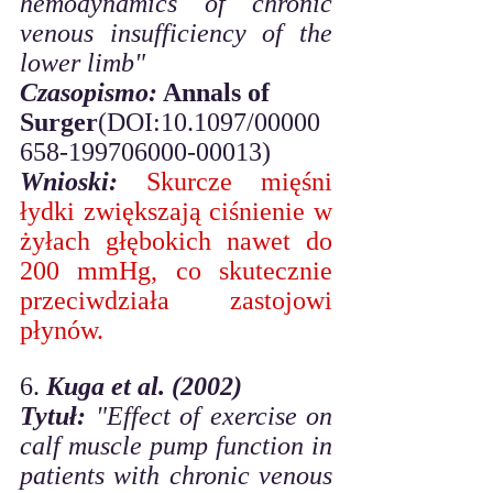
hemodynamics of chronic 
venous insufficiency of the 
lower limb"
Czasopismo:
 Annals of 
Surger
(DOI:10.1097/00000
658-199706000-00013)
Wnioski:
Skurcze mięśni 
łydki zwiększają ciśnienie w 
żyłach głębokich nawet do 
200 mmHg, co skutecznie 
przeciwdziała zastojowi 
płynów.
6. 
Kuga et al. (2002)
Tytuł:
"Effect of exercise on 
calf muscle pump function in 
patients with chronic venous 