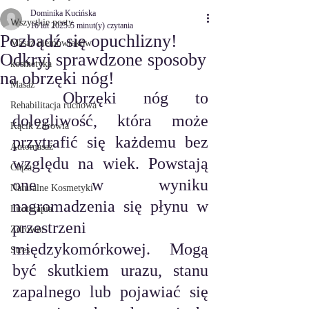
Dominika Kucińska
Wszystkie posty
16 lut 2025
5 minut(y) czytania
Pozbądź się opuchlizny!
Masaż niemowlaków
Odkryj sprawdzone sposoby
kosmetyka
na obrzęki nóg!
Masaż
Obrzęki nóg to 
Rehabilitacja ruchowa
dolegliwość, która może 
Kącik Zdrowia
przytrafić się każdemu bez 
Automasaż
względu na wiek. Powstają 
Ciąża
one w wyniku 
Naturalne Kosmetyki
nagromadzenia się płynu w 
Fitoterapia
przestrzeni 
Zdrowie
międzykomórkowej. Mogą 
Stres
być skutkiem urazu, stanu 
zapalnego lub pojawiać się 