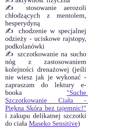
✍️ aktywność fizyczna
✍️ stosowanie aerozoli 
chłodzących z mentolem, 
hesperydyną
✍️ chodzenie w specjalnej 
odzieży - uciskowe rajstopy, 
podkolanówki
✍️ szczotkowanie na sucho 
nóg z zastosowaniem 
kolejności drenażowej (jeśli 
nie wiesz jak je wykonać - 
zapraszam do lektury e-
booka 
"Suche 
Szczotkowanie Ciała - 
Piękna Skóra bez tajemnic!"
i zakupu delikatnej szczotki 
do ciała 
Maseko Sensitive
)