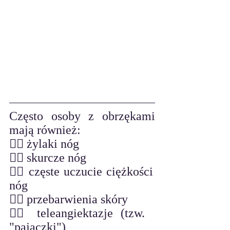
Często osoby z obrzękami 
mają również:
😵‍💫 żylaki nóg
😵‍💫 skurcze nóg
😵‍💫 częste uczucie ciężkości 
nóg
😵‍💫 przebarwienia skóry
😵‍💫 teleangiektazje (tzw. 
"pajączki")