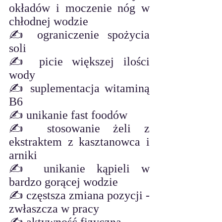
okładów i moczenie nóg w 
chłodnej wodzie
✍️ ograniczenie spożycia 
soli
✍️ picie większej ilości 
wody 
✍️ suplementacja witaminą 
B6
✍️ unikanie fast foodów
✍️ stosowanie żeli z 
ekstraktem z kasztanowca i 
arniki
✍️ unikanie kąpieli w 
bardzo gorącej wodzie
✍️ częstsza zmiana pozycji - 
zwłaszcza w pracy 