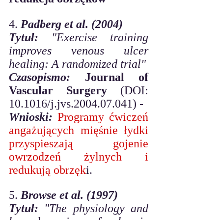
4. 
Padberg et al. (2004)
Tytuł:
"Exercise training 
improves venous ulcer 
healing: A randomized trial"
Czasopismo:
 Journal of 
Vascular Surgery
 (DOI: 
10.1016/j.jvs.2004.07.041) - 
Wnioski:
Programy ćwiczeń 
angażujących mięśnie łydki 
przyspieszają gojenie 
owrzodzeń żylnych i 
redukują obrzęk
i. 
5. 
Browse et al. (1997)
Tytuł:
"The physiology and 