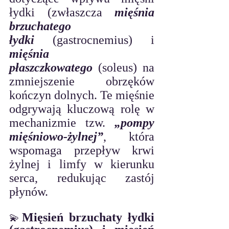
łydki (zwłaszcza 
mięśnia 
brzuchatego 
łydki
 (gastrocnemius) i 
mięśnia 
płaszczkowatego
 (soleus) na 
zmniejszenie obrzęków 
kończyn dolnych. Te mięśnie 
odgrywają kluczową rolę w 
mechanizmie tzw. 
„pompy 
mięśniowo-żylnej”
, która 
wspomaga przepływ krwi 
żylnej i limfy w kierunku 
serca, redukując zastój 
płynów. 
Mięsień brzuchaty łydki 
💫