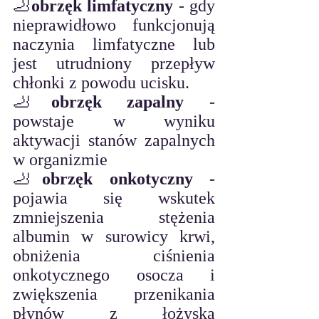
🦶
obrzęk limfatyczny 
- gdy 
nieprawidłowo funkcjonują 
naczynia limfatyczne lub 
jest utrudniony przepływ 
chłonki z powodu ucisku.
🦶
obrzęk zapalny 
- 
powstaje w wyniku 
aktywacji stanów zapalnych 
w organizmie
🦶
obrzęk onkotyczny
 - 
pojawia się wskutek 
zmniejszenia stężenia 
albumin w surowicy krwi, 
obniżenia ciśnienia 
onkotycznego osocza i 
zwiększenia przenikania 
płynów z łożyska 