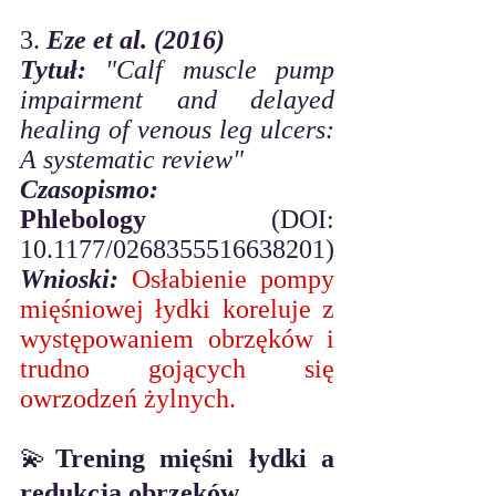
3. 
Eze et al. (2016)
Tytuł:
"Calf muscle pump 
impairment and delayed 
healing of venous leg ulcers: 
A systematic review"
Czasopismo:
Phlebology
 (DOI: 
10.1177/0268355516638201)
Wnioski:
Osłabienie pompy 
mięśniowej łydki koreluje z 
występowaniem obrzęków i 
trudno gojących się 
owrzodzeń żylnych.
💫
Trening mięśni łydki a 
redukcja obrzęków 