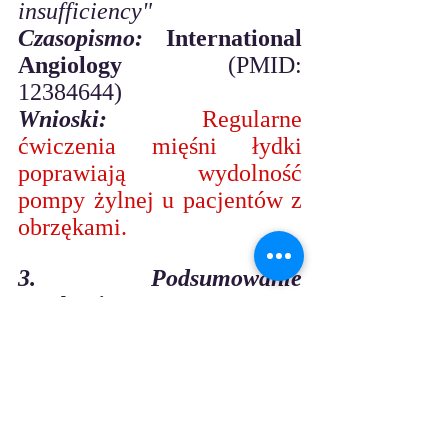
insufficiency"
Czasopismo:
 International 
Angiology
 (PMID: 
12384644)
Wnioski:
Regularne 
ćwiczenia mięśni łydki 
poprawiają wydolność 
pompy żylnej u pacjentów z 
obrzękami.
3. Podsumowanie 
mechanizmu
 - 
Pompa 
mięśniowo-żylna
: 
Skurcze mięśni łydki 
działają jak „serce 
obwodowe”, tłocząc krew z 