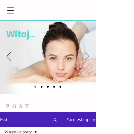
Witaj...
POST
Zarejestruj się
Post
Wszystkie posty