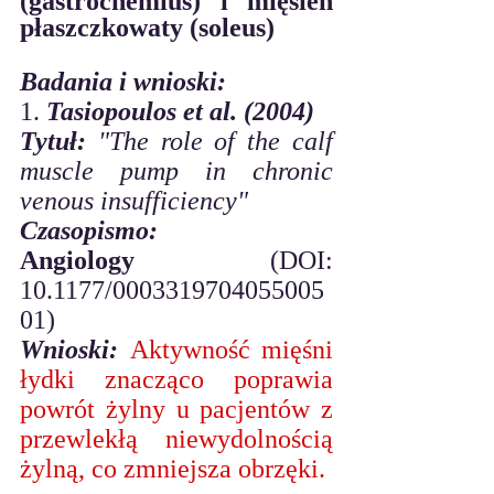
(gastrocnemius) i mięsień 
płaszczkowaty (soleus) 
Badania i wnioski:
1. 
Tasiopoulos et al. (2004)
Tytuł:
"The role of the calf 
muscle pump in chronic 
venous insufficiency"
Czasopismo:
Angiology
 (DOI: 
10.1177/0003319704055005
01) 
Wnioski:
Aktywność mięśni 
łydki znacząco poprawia 
powrót żylny u pacjentów z 
przewlekłą niewydolnością 
żylną, co zmniejsza obrzęki. 