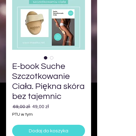
E-book Suche
Szczotkowanie
Ciała. Piękna skóra
bez tajemnic
Regularna
Cena
 69,00 zł 
49,00 zł
cena
Rabatowa
PTU w tym
Dodaj do koszyka