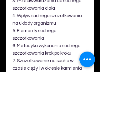
3. Przeciwwskazania do suchego
szczotkowania ciała
4. Wpływ suchego szczotkowania
na układy organizmu
5. Elementy suchego
szczotkowania
6. Metodyka wykonania suchego
szczotkowania krok po kroku
7. Szczotkowanie na sucho w
czasie ciąży i w okresie karmienia
8. Integracja sensoryczna a
szczotkowanie ciała
9. Jaką szczotkę wybrać?
10. Higiena i bezpieczeństwo
stosowania
11. Podziękowania
12. Piśmiennictwo