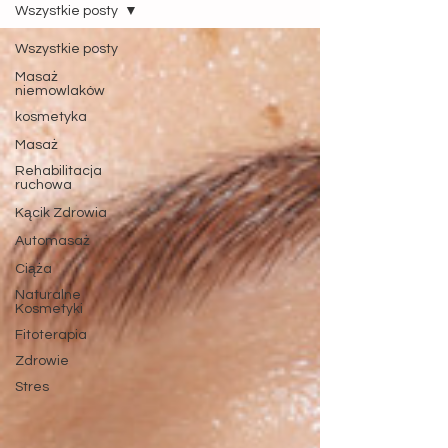
Wszystkie posty
Wszystkie posty
Masaż
niemowlaków
kosmetyka
Masaż
Rehabilitacja
ruchowa
Kącik Zdrowia
Automasaż
Ciąża
Naturalne
Kosmetyki
Fitoterapia
Zdrowie
Stres