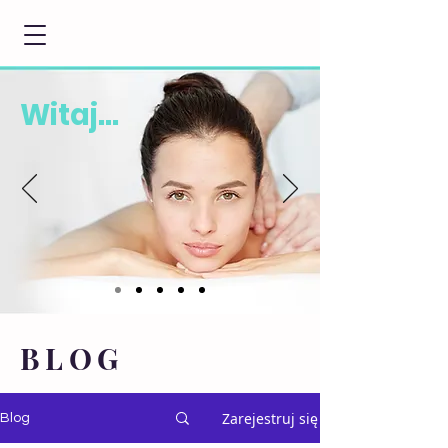
Witaj...
BLOG
Zarejestruj się
Blog