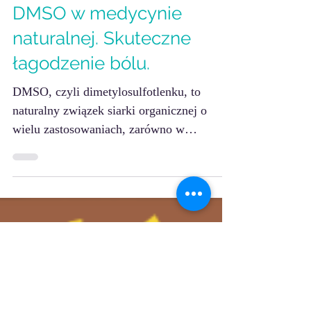
9 gru 2023
2 minut(y) czytania
Rehabilitacja ruchowa
DMSO w medycynie
naturalnej. Skuteczne
łagodzenie bólu.
DMSO, czyli dimetylosulfotlenku, to
naturalny związek siarki organicznej o
wielu zastosowaniach, zarówno w
medycynie, jak i kosmetologii.