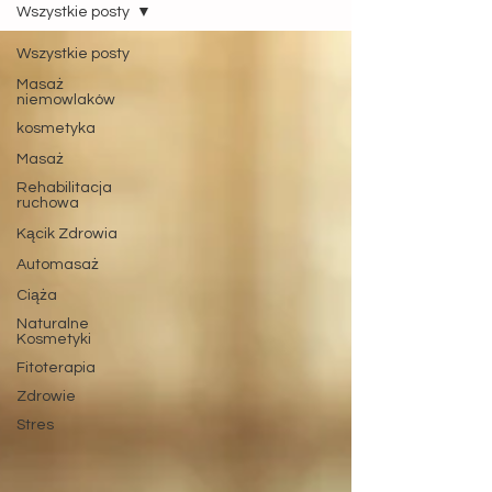
Wszystkie posty
Wszystkie posty
Masaż
niemowlaków
kosmetyka
Masaż
Rehabilitacja
ruchowa
Kącik Zdrowia
Automasaż
Ciąża
Naturalne
Kosmetyki
Fitoterapia
Zdrowie
Stres