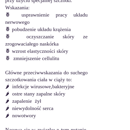
przy użyciu specjalnej szczotki.
Wskazania:
🍍 usprawnienie pracy układu 
nerwowego 
🍍 pobudzenie układu krążenia 
🍍 oczyszczanie skóry ze 
zrogowaciałego naskórka
🍍 wzrost elastyczności skóry
🍍  zmniejszenie cellulitu
Główne przeciwwskazania do suchego 
szczotkowania ciała w ciąży to:
🌶️  infekcje wirusowe,bakteryjne
🌶️  ostre stany zapalne skóry
🌶️  zapalenie  żył
🌶️  niewydolność serca
🌶️  nowotwory
Nasuwa się w związku z tym pytanie, 