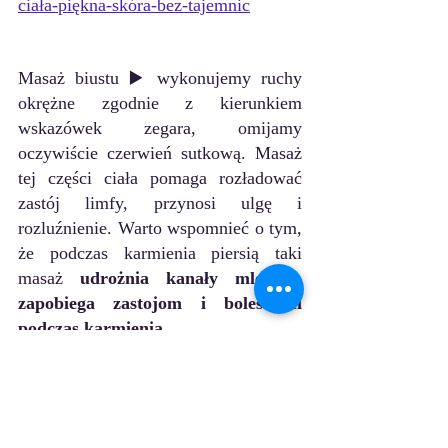
ciała-piękna-skóra-bez-tajemnic
Masaż biustu ▶️ wykonujemy ruchy 
okrężne zgodnie z kierunkiem 
wskazówek zegara, omijamy 
oczywiście czerwień sutkową. Masaż 
tej części ciała pomaga rozładować 
zastój limfy, przynosi ulgę i 
rozluźnienie. Warto wspomnieć o tym, 
że podczas karmienia piersią taki 
masaż 
udrożnia kanały mleczne, 
zapobiega zastojom i bolesności 
podczas karmienia.
Krok 4 : czyszczenie szczotki
Po każdym automasażu należy 
odpowiednio wyczyścić szczotkę. 