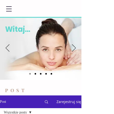
Witaj...
POST
Zarejestruj się
Post
Wszystkie posty