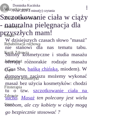
Dominika Kucińska
Wszystkie posty
9 cze 2024
3 minut(y) czytania
Szczotkowanie ciała w ciąży
Masaż niemowlaków
- naturalna pielęgnacja dla
kosmetyka
przyszłych mam!
Masaż
W dzisiejszych czasach słowo "masaż" 
Rehabilitacja ruchowa
nie stanowi dla nas tematu tabu. 
Kącik Zdrowia
Salony kosmetyczne i studia masażu 
oferują różnorakie rodzaje masażu 
Automasaż
(Gua Sha, 
bańką chińską
, miodem). W 
Ciąża
domowym zaciszu możemy wykonać 
Naturalne Kosmetyki
masaż bez użycia kosmetyków: chodzi 
Fitoterapia
tu o tzw. 
szczotkowanie ciała na 
Zdrowie
sucho
. 
Masaż
 ten polecany jest wielu 
osobom, ale czy kobiety w ciąży mogą 
Stres
go bezpiecznie stosować ?