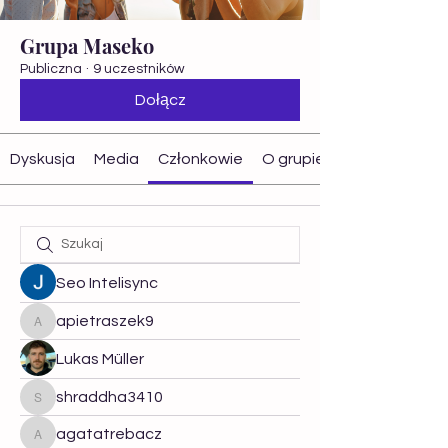
Grupa Maseko
Publiczna
·
9 uczestników
Dołącz
Dyskusja
Media
Członkowie
O grupie
Seo Intelisync
apietraszek9
apietraszek9
Lukas Müller
shraddha3410
shraddha3410
agatatrebacz
agatatrebacz