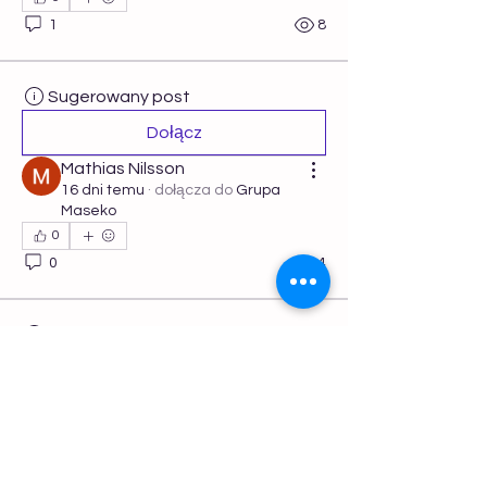
1
8
Sugerowany post
Dołącz
Mathias Nilsson
16 dni temu
·
dołącza do
Grupa
Maseko
0
0
4
Sugerowany post
Dołącz
Seo Intelisync
27 kwietnia 2026
·
dołącza do
Grupa Maseko
0