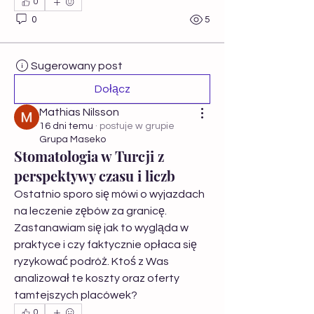
0
0
5
Sugerowany post
Dołącz
Mathias Nilsson
16 dni temu
·
postuje w grupie
Grupa Maseko
Stomatologia w Turcji z
perspektywy czasu i liczb
Ostatnio sporo się mówi o wyjazdach 
na leczenie zębów za granicę. 
Zastanawiam się jak to wygląda w 
praktyce i czy faktycznie opłaca się 
ryzykować podróż. Ktoś z Was 
analizował te koszty oraz oferty 
tamtejszych placówek?
0