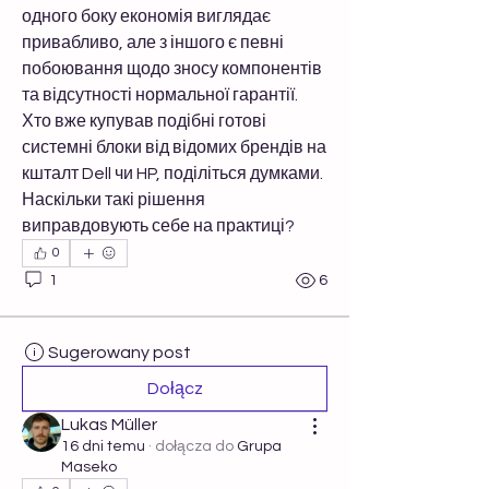
одного боку економія виглядає 
привабливо, але з іншого є певні 
побоювання щодо зносу компонентів 
та відсутності нормальної гарантії. 
Хто вже купував подібні готові 
системні блоки від відомих брендів на 
кшталт Dell чи HP, поділіться думками. 
Наскільки такі рішення 
виправдовують себе на практиці?
0
1
6
Sugerowany post
Dołącz
Lukas Müller
16 dni temu
·
dołącza do
Grupa
Maseko