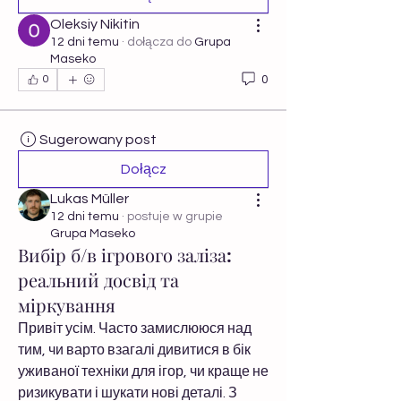
Oleksiy Nikitin
12 dni temu
·
dołącza do
Grupa
Maseko
0
0
Sugerowany post
Dołącz
Lukas Müller
12 dni temu
·
postuje w grupie
Grupa Maseko
Вибір б/в ігрового заліза:
реальний досвід та
міркування
Привіт усім. Часто замислююся над 
тим, чи варто взагалі дивитися в бік 
уживаної техніки для ігор, чи краще не 
ризикувати і шукати нові деталі. З 