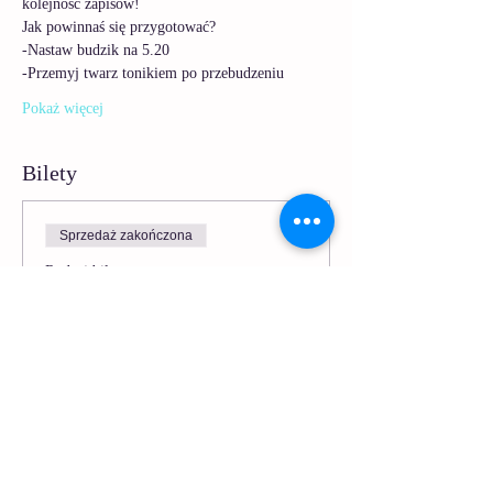
kolejność zapisów!
Jak powinnaś się przygotować? 
-Nastaw budzik na 5.20
-Przemyj twarz tonikiem po przebudzeniu
Pokaż więcej
Bilety
Sprzedaż zakończona
Rodzaj biletu
Poranna Joga Twarzy - 1
Więcej informacji
Cena
5,00 zł
Zawiera Vat