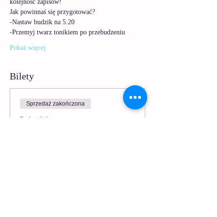
kolejność zapisów!
Jak powinnaś się przygotować? 
-Nastaw budzik na 5.20
-Przemyj twarz tonikiem po przebudzeniu
Pokaż więcej
Bilety
Sprzedaż zakończona
Rodzaj biletu
Poranna Joga Twarzy - 1
Więcej informacji
Cena
5,00 zł
Zawiera Vat