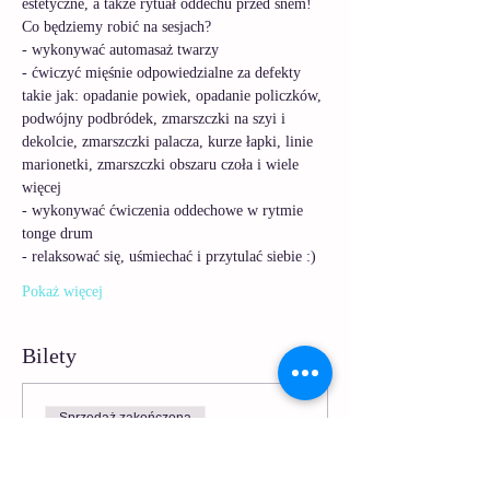
estetyczne, a także rytuał oddechu przed snem! 
Co będziemy robić na sesjach?
- wykonywać automasaż twarzy 
- ćwiczyć mięśnie odpowiedzialne za defekty 
takie jak: opadanie powiek, opadanie policzków, 
podwójny podbródek, zmarszczki na szyi i 
dekolcie, zmarszczki palacza, kurze łapki, linie 
marionetki, zmarszczki obszaru czoła i wiele 
więcej
- wykonywać ćwiczenia oddechowe w rytmie 
tonge drum 
- relaksować się, uśmiechać i przytulać siebie :) 
Pokaż więcej
Bilety
Sprzedaż zakończona
Rodzaj biletu
Wieczorny rytuał Jogi