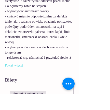
estetyczne, a także rytuał oddechu przed snem! 
Co będziemy robić na sesjach?
- wykonywać automasaż twarzy 
- ćwiczyć mięśnie odpowiedzialne za defekty 
takie jak: opadanie powiek, opadanie policzków, 
podwójny podbródek, zmarszczki na szyi i 
dekolcie, zmarszczki palacza, kurze łapki, linie 
marionetki, zmarszczki obszaru czoła i wiele 
więcej
- wykonywać ćwiczenia oddechowe w rytmie 
tonge drum 
- relaksować się, uśmiechać i przytulać siebie :) 
Pokaż więcej
Bilety
Sprzedaż zakończona
Rodzaj biletu
Wieczorny rytuał Jogi