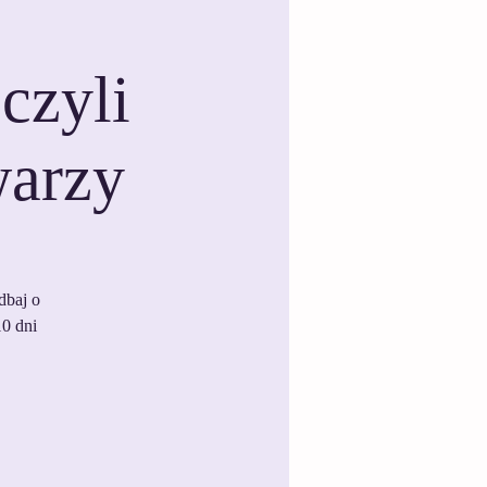
czyli
warzy
dbaj o
10 dni