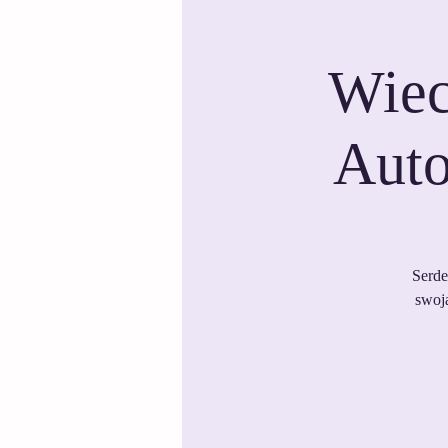
Wiec
Auto
Serde
swoją