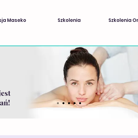
sja Maseko
Szkolenia
Szkolenia O
jest
ań!