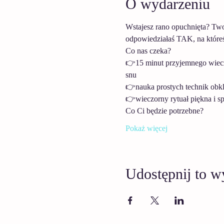
O wydarzeniu
Wstajesz rano opuchnięta? Twoje
odpowiedziałaś TAK, na któreś 
Co nas czeka?
👉15 minut przyjemnego wieczo
snu
👉nauka prostych technik obkle
👉wieczorny rytuał piękna i s
Co Ci będzie potrzebne?
Pokaż więcej
Udostępnij to w