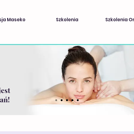
sja Maseko
Szkolenia
Szkolenia O
jest
ań!