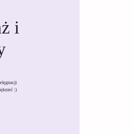
ż i
y
elęgnacji
ęknieć :)