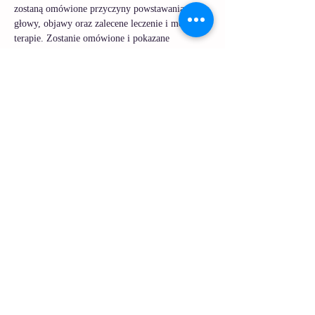
zostaną omówione przyczyny powstawania bólu 
głowy, objawy oraz zalecene leczenie i możliwe 
terapie. Zostanie omówione i pokazane 
stawianie baniek u pacjentów z napięciowym 
bólem głowy oraz migreną. Dodatkowo zostaną 
pokazane ćwiczenia rozluźniające do wykonania 
w warunkach domowych i automasaż. 
Zapraszam serdecznie
mgr Marta Piechowska
Udostępnij to wydarzenie