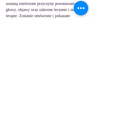
zostaną omówione przyczyny powstawania bólu 
głowy, objawy oraz zalecene leczenie i możliwe 
terapie. Zostanie omówione i pokazane 
stawianie baniek u pacjentów z napięciowym 
bólem głowy oraz migreną. Dodatkowo zostaną 
pokazane ćwiczenia rozluźniające do wykonania 
w warunkach domowych i automasaż. 
Zapraszam serdecznie
mgr Marta Piechowska
Udostępnij to wydarzenie