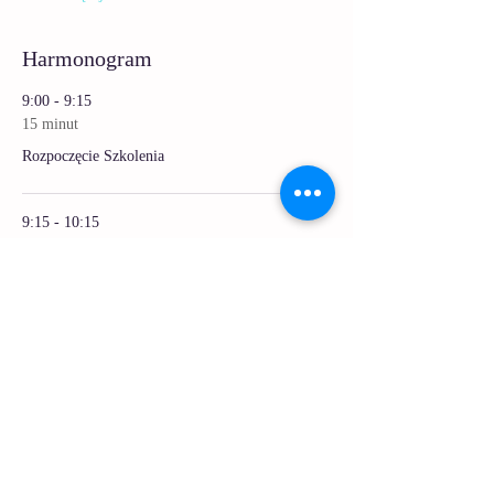
Harmonogram
9:00 - 9:15
15 minut
Rozpoczęcie Szkolenia
9:15 - 10:15
1 godzina
Wprowadzenie do Akupunktury Kosmetycznej
Twarzy
Zobacz wszystkie
Jeszcze 11 dostępnych elementów
Udostępnij to wydarzenie