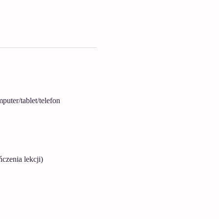
ter/tablet/telefon
czenia lekcji)