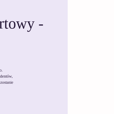
rtowy -
o.
udentów,
zostanie