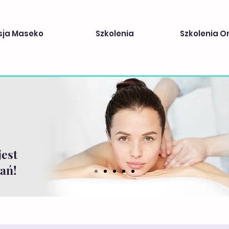
sja Maseko
Szkolenia
Szkolenia O
jest
ań!