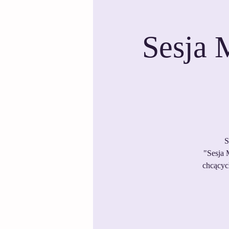
Sesja 
S
"Sesja 
chcącyc