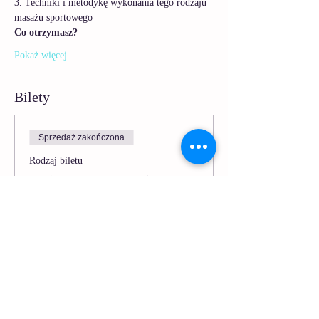
3. Techniki i metodykę wykonania tego rodzaju 
masażu sportowego
Co otrzymasz?
Pokaż więcej
Bilety
Sprzedaż zakończona
Rodzaj biletu
Sesja Masaż - Masaż
Sportowy
Więcej informacji
Cena
9,90 zł
Zawiera VAT