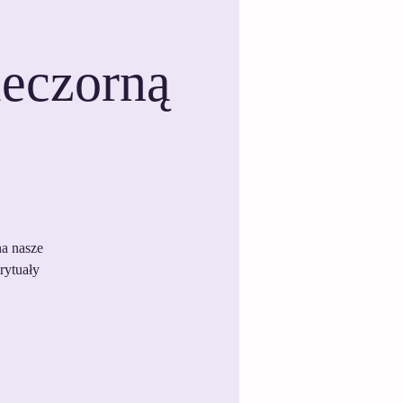
ieczorną
na nasze
rytuały