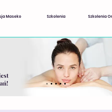
sja Maseko
Szkolenia
Szkolenia O
jest
ań!