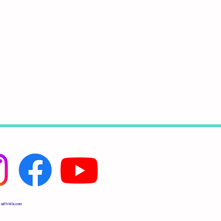
 with
Wix.com