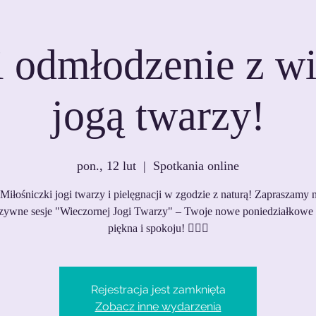
i odmłodzenie z w
jogą twarzy!
pon., 12 lut
  |  
Spotkania online
Miłośniczki jogi twarzy i pielęgnacji w zgodzie z naturą! Zapraszamy 
zywne sesje "Wieczornej Jogi Twarzy" – Twoje nowe poniedziałkowe 
piękna i spokoju! 🧘‍♀️✨
Rejestracja jest zamknięta
Zobacz inne wydarzenia