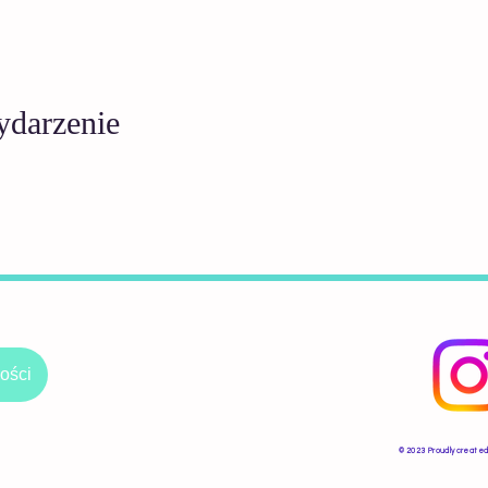
ydarzenie
ości
​© 2023 Proudly created