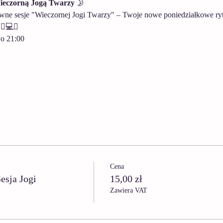
ieczorną Jogą Twarzy 
🌛
ne sesje "Wieczornej Jogi Twarzy" – Twoje nowe poniedziałkowe rytua
‍♀️💻✨
o 21:00 
Cena
esja Jogi
15,00 zł
Zawiera VAT