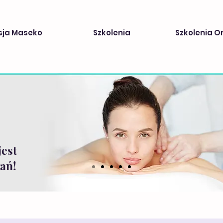
sja Maseko
Szkolenia
Szkolenia O
jest
ań!