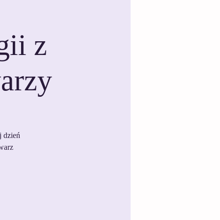
ii z
warzy
j dzień
twarz