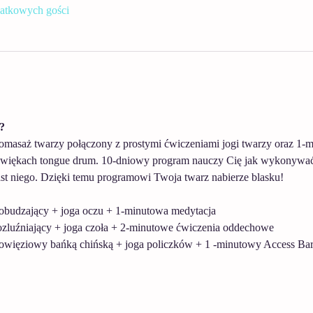
atkowych gości
? 
utomasaż twarzy połączony z prostymi ćwiczeniami jogi twarzy oraz 1-
dźwiękach tongue drum. 10-dniowy program nauczy Cię jak wykonywać
st niego. Dzięki temu programowi Twoja twarz nabierze blasku! 
pobudzający + joga oczu + 1-minutowa medytacja
rozluźniający + joga czoła + 2-minutowe ćwiczenia oddechowe
powięziowy bańką chińską + joga policzków + 1 -minutowy Access Bars