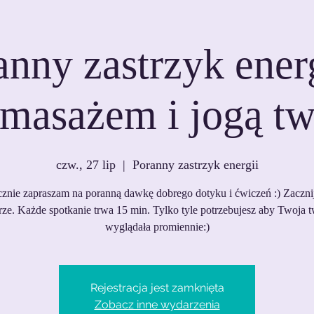
anny zastrzyk energ
masażem i jogą t
czw., 27 lip
  |  
Poranny zastrzyk energii
znie zapraszam na poranną dawkę dobrego dotyku i ćwiczeń :) Zaczni
ze. Każde spotkanie trwa 15 min. Tylko tyle potrzebujesz aby Twoja 
Rejestracja jest zamknięta
Zobacz inne wydarzenia