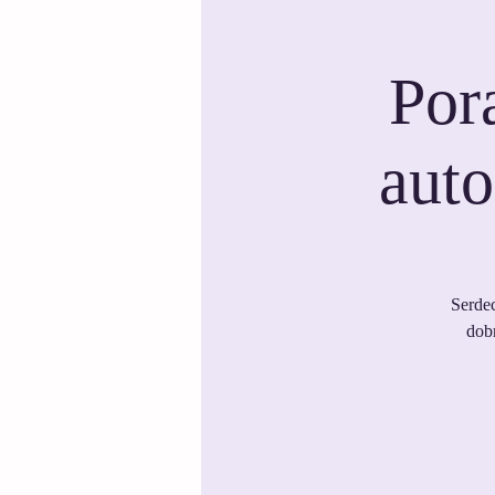
Por
auto
Serdec
dobr