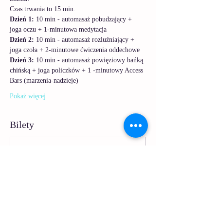
Czas trwania to 15 min.
Dzień 1:
 10 min - automasaż pobudzający + 
joga oczu + 1-minutowa medytacja
Dzień 2:
 10 min - automasaż rozluźniający + 
joga czoła + 2-minutowe ćwiczenia oddechowe
Dzień 3:
 10 min - automasaż powięziowy bańką 
chińską + joga policzków + 1 -minutowy Access 
Bars (marzenia-nadzieje)
Pokaż więcej
Bilety
Sprzedaż zakończona
Rodzaj biletu
Poranny ptaszek
Więcej informacji