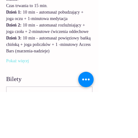
Czas trwania to 15 min.
Dzień 1:
 10 min - automasaż pobudzający + 
joga oczu + 1-minutowa medytacja
Dzień 2:
 10 min - automasaż rozluźniający + 
joga czoła + 2-minutowe ćwiczenia oddechowe
Dzień 3:
 10 min - automasaż powięziowy bańką 
chińską + joga policzków + 1 -minutowy Access 
Bars (marzenia-nadzieje)
Pokaż więcej
Bilety
Sprzedaż zakończona
Rodzaj biletu
Poranny ptaszek
Więcej informacji