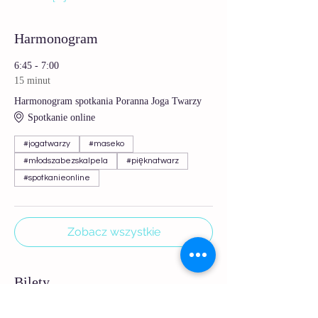
Harmonogram
6:45 - 7:00
15 minut
Harmonogram spotkania Poranna Joga Twarzy
Spotkanie online
#jogatwarzy
#maseko
#młodszabezskalpela
#pięknatwarz
#spotkanieonline
Zobacz wszystkie
Bilety