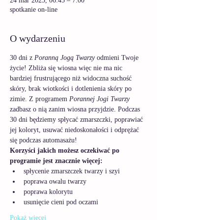
24 mar 2023, 06:45 – 7:00
spotkanie on-line
O wydarzeniu
30 dni z 
Poranną Jogą Twarzy
 odmieni Twoje 
życie! Zbliża się wiosna więc nie ma nic 
bardziej frustrującego niż widoczna suchość 
skóry, brak wiotkości i dotlenienia skóry po 
zimie. Z programem 
Porannej Jogi Twarzy
zadbasz o nią zanim wiosna przyjdzie. Podczas 
30 dni będziemy spłycać zmarszczki, poprawiać 
jej koloryt, usuwać niedoskonałości i odprężać 
się podczas automasażu!  
Korzyści jakich możesz oczekiwać po 
programie jest znacznie więcej:
spłycenie zmarszczek twarzy i szyi
poprawa owalu twarzy
poprawa kolorytu
usunięcie cieni pod oczami
Pokaż więcej