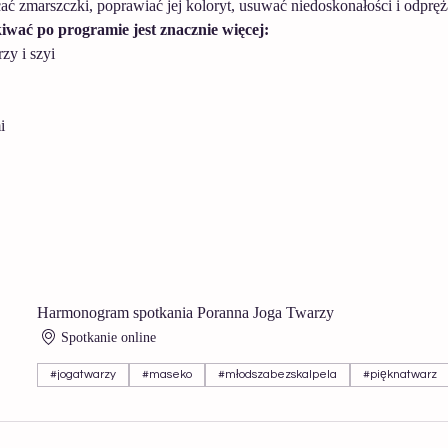
ć zmarszczki, poprawiać jej koloryt, usuwać niedoskonałości i odpręż
iwać po programie jest znacznie więcej:
zy i szyi
i
Harmonogram spotkania Poranna Joga Twarzy
Spotkanie online
#jogatwarzy
#maseko
#młodszabezskalpela
#pięknatwarz