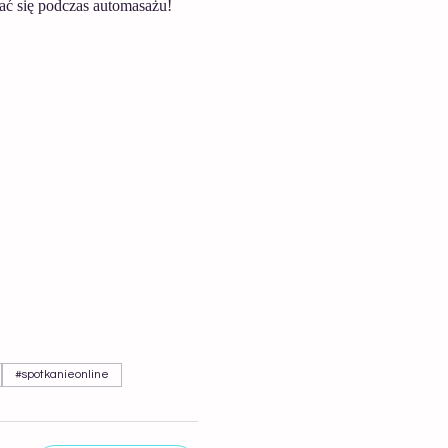
ać się podczas automasażu!  
#spotkanieonline