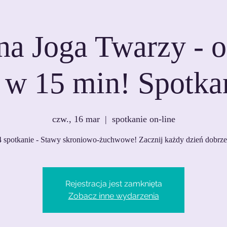
na Joga Twarzy - 
 w 15 min! Spotka
czw., 16 mar
  |  
spotkanie on-line
4 spotkanie - Stawy skroniowo-żuchwowe! Zacznij każdy dzień dobrze 
Rejestracja jest zamknięta
Zobacz inne wydarzenia