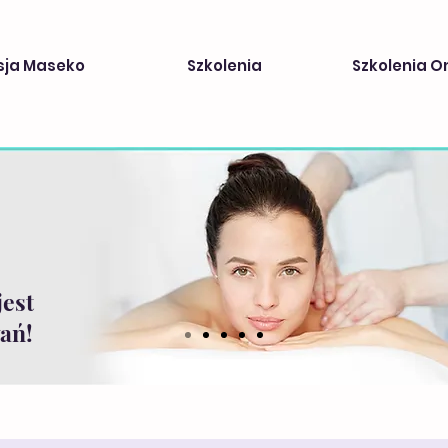
sja Maseko
Szkolenia
Szkolenia O
jest
ań!