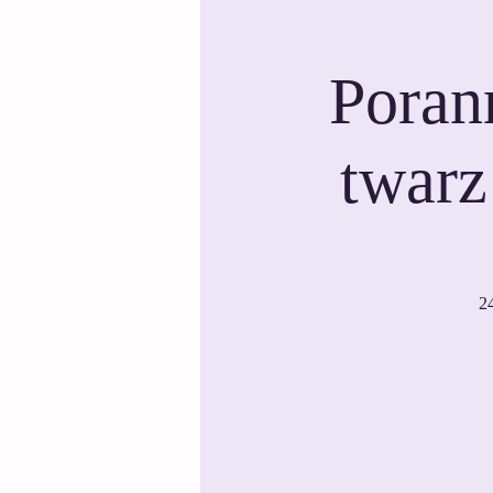
Poran
twarz
2