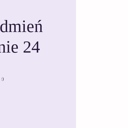
odmień
nie 24
:)