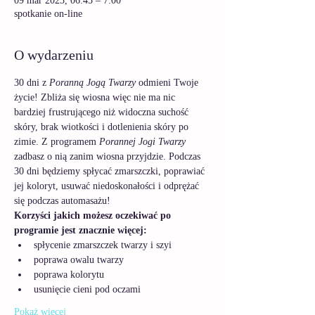
09 mar 2023, 06:45 – 7:00
spotkanie on-line
O wydarzeniu
30 dni z 
Poranną Jogą Twarzy
 odmieni Twoje 
życie! Zbliża się wiosna więc nie ma nic 
bardziej frustrującego niż widoczna suchość 
skóry, brak wiotkości i dotlenienia skóry po 
zimie. Z programem 
Porannej Jogi Twarzy
zadbasz o nią zanim wiosna przyjdzie. Podczas 
30 dni będziemy spłycać zmarszczki, poprawiać 
jej koloryt, usuwać niedoskonałości i odprężać 
się podczas automasażu!  
Korzyści jakich możesz oczekiwać po 
programie jest znacznie więcej:
spłycenie zmarszczek twarzy i szyi
poprawa owalu twarzy
poprawa kolorytu
usunięcie cieni pod oczami
Pokaż więcej