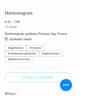
Harmonogram
6:45 - 7:00
15 minut
Harmonogram spotkania Poranna Joga Twarzy
Spotkanie online
#jogatwarzy
#maseko
#młodszabezskalpela
#pięknatwarz
#spotkanieonline
Zobacz wszystkie
Bilety