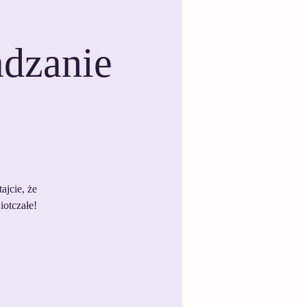
adzanie
ajcie, że
iotczałe!