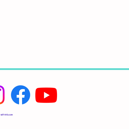
 with
Wix.com