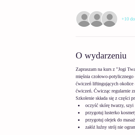
+10 do
O wydarzeniu
Zapraszam na kurs z "Jogi Twa
mięśnia czołowo-potylicznego o
ćwiczeń liftingujących okolice
ćwiczeń. Ćwicząc regularnie zm
Szkolenie składa się z części p
oczyść skórę twarzy, szyi 
przygotuj lusterko kosmety
przygotuj olejek do masa
załóż luźny strój nie ogra