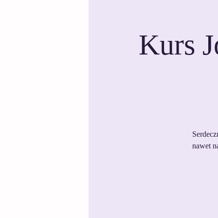
Kurs J
Serdeczn
nawet na