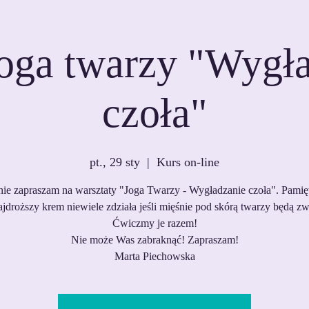
oga twarzy "Wygł
czoła"
pt., 29 sty
  |  
Kurs on-line
ie zapraszam na warsztaty "Joga Twarzy - Wygładzanie czoła". Pamięt
jdroższy krem niewiele zdziała jeśli mięśnie pod skórą twarzy będą zw
Ćwiczmy je razem!
Nie może Was zabraknąć! Zapraszam!
Marta Piechowska