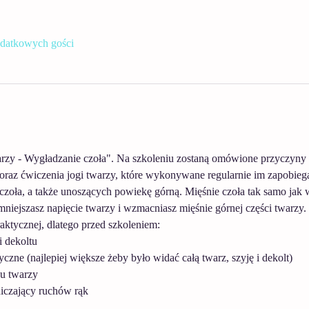
datkowych gości
rzy - Wygładzanie czoła". Na szkoleniu zostaną omówione przyczyny s
raz ćwiczenia jogi twarzy, które wykonywane regularnie im zapobiegaj
 czoła, a także unoszących powiekę górną. Mięśnie czoła tak samo jak 
niejszasz napięcie twarzy i wzmacniasz mięśnie górnej części twarzy. 
raktycznej, dlatego przed szkoleniem:
i dekoltu
czne (najlepiej większe żeby było widać całą twarz, szyję i dekolt)
żu twarzy
niczający ruchów rąk 