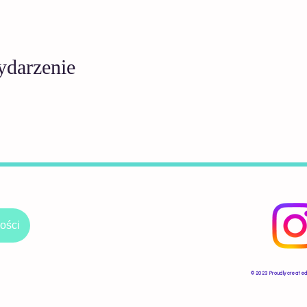
ydarzenie
ości
​© 2023 Proudly created