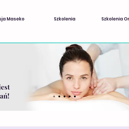
sja Maseko
Szkolenia
Szkolenia O
jest
ań!