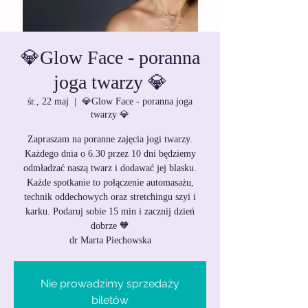
💎Glow Face - poranna
joga twarzy 💎
śr., 22 maj
  |  
💎Glow Face - poranna joga
twarzy 💎
Zapraszam na poranne zajęcia jogi twarzy.
Każdego dnia o 6.30 przez 10 dni będziemy
odmładzać naszą twarz i dodawać jej blasku.
Każde spotkanie to połączenie automasażu,
technik oddechowych oraz stretchingu szyi i
karku. Podaruj sobie 15 min i zacznij dzień
dobrze 🧡
dr Marta Piechowska
Nie prowadzimy sprzedaży
biletów