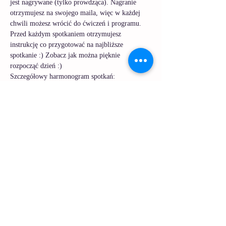
jest nagrywane (tylko prowdząca). Nagranie 
otrzymujesz na swojego maila, więc w każdej 
chwili możesz wrócić do ćwiczeń i programu. 
Przed każdym spotkaniem otrzymujesz 
instrukcję co przygotować na najbliższe 
spotkanie :) Zobacz jak można pięknie 
rozpocząć dzień :) 
Szczegółowy harmonogram spotkań:
 - automasaż + joga oczu + ćwiczenia 
oddechowe
1. 20 maj 2024
 - automasaż + joga ust + stretching szyi
2. 21 
maj 2024
 - automasaż + joga policzków + 1-minutowa 
medytacja
3. 22 maj 2024
Pokaż więcej
Udostępnij to wydarzenie