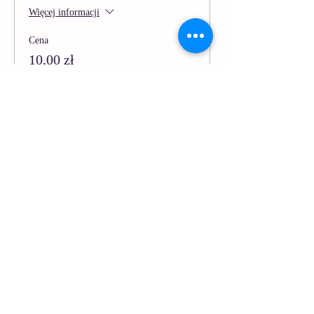
Więcej informacji
Cena
10,00 zł
Zawiera VAT
Sprzedaż zakończona
Rodzaj biletu
Poranny ptaszek GLOW - 12
Więcej informacji
Cena
100,00 zł
Zawiera VAT