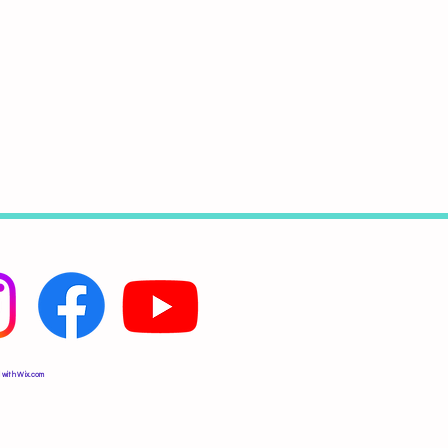
 with
Wix.com