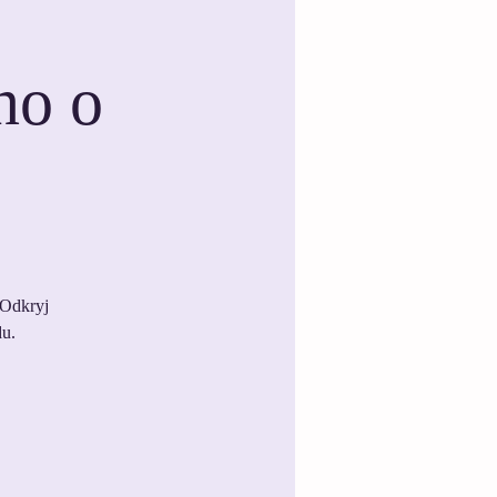
no o
 Odkryj
u.