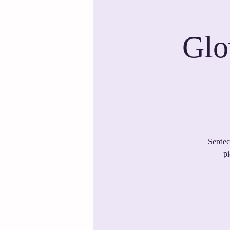
Glo
Serdec
p