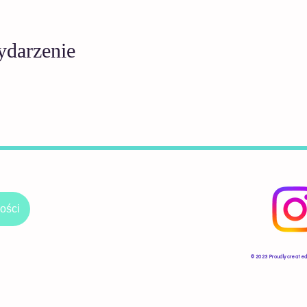
ydarzenie
ości
​© 2023 Proudly created