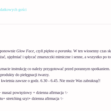
datkowych gości
ponownie 
Glow Face, czyli piękno o poranku. 
W ten wiosenny czas sk
ać, ujędrniać i spłycać zmarszczki mimiczne i senne, a wszystko po to
macie instrukcję co należy przygotować przed porannym spotkaniem. 
produkty do pielęgnacji twarzy.  
kwietnia zawsze o godz. 6.30 - 6.45. Nie może Was zabraknąć!
 + masaż powięziowy + dzienna afirmacja ✨ 
ltu+ stretching szyi+ dzienna afirmacja ✨