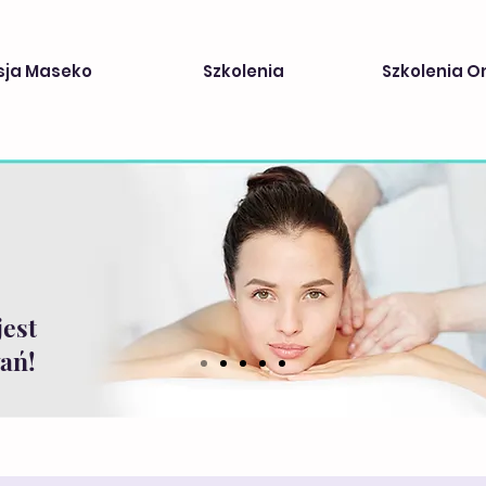
sja Maseko
Szkolenia
Szkolenia O
jest
ań!