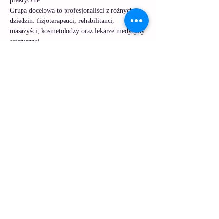
praktyczne.
Grupa docelowa to profesjonaliści z różnych 
dziedzin: fizjoterapeuci, rehabilitanci, 
masażyści, kosmetolodzy oraz lekarze medycyny 
estetycznej.
Celem szkolenia jest zapoznanie uczestników ze 
specyfiką plastrowania twarzy.
Program obejmuje: 
✅ Anatomia twarzy 
Pokaż więcej
Udostępnij to wydarzenie