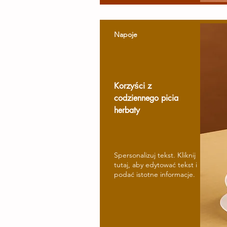
Napoje
Korzyści z
codziennego picia
herbaty
Spersonalizuj tekst. Kliknij
tutaj, aby edytować tekst i
podać istotne informacje.