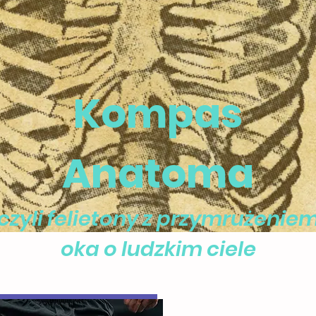
Kompas
Anatoma
czyli felietony z przymrużenie
oka o ludzkim ciele