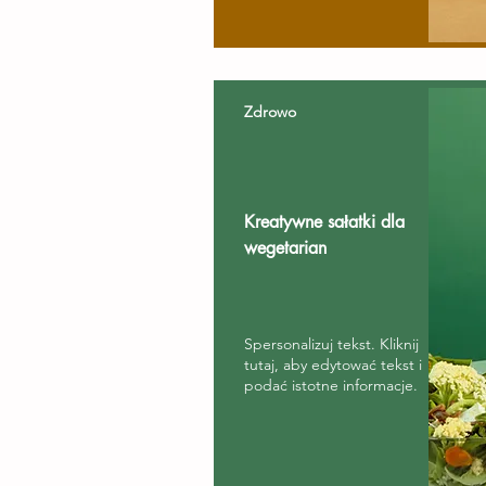
Zdrowo
Kreatywne sałatki dla
wegetarian
Spersonalizuj tekst. Kliknij
tutaj, aby edytować tekst i
podać istotne informacje.