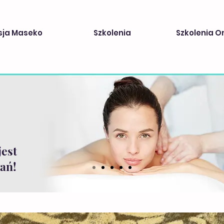
sja Maseko
Szkolenia
Szkolenia O
jest
ań!