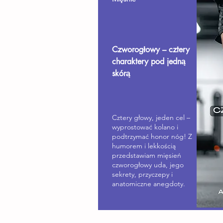
Czworogłowy – cztery
charaktery pod jedną
skórą
Cztery głowy, jeden cel –
wyprostować kolano i
podtrzymać honor nóg! Z
humorem i lekkością
przedstawiam mięsień
czworogłowy uda, jego
sekrety, przyczepy i
anatomiczne anegdoty.