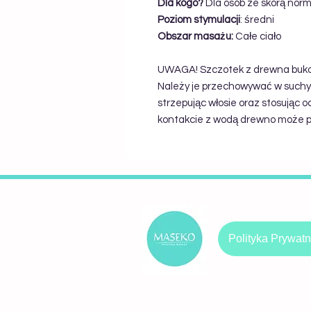
Dla kogo?
Dla osób ze skórą nor
Poziom stymulacji
: średni
Obszar masażu:
Całe ciało
UWAGA! Szczotek z drewna buko
Należy je przechowywać w such
strzepując włosie oraz stosując oc
kontakcie z wodą drewno może pę
Polityka Prywatn