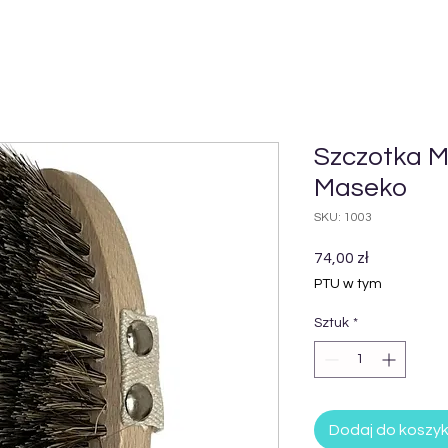
Szczotka M
Maseko
SKU: 1003
Cena
74,00 zł
PTU w tym
Sztuk
*
Dodaj do koszy