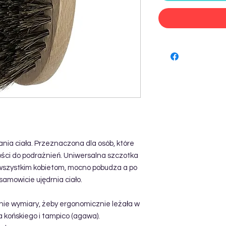
ia ciała. Przeznaczona dla osób, które
ości do podrażnień. Uniwersalna szczotka
szystkim kobietom, mocno pobudza a po
mowicie ujędrnia ciało.
ie wymiary, żeby ergonomicznie leżała w
a końskiego i tampico (agawa).