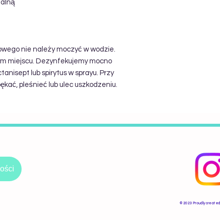
malną
wego nie należy moczyć w wodzie.
ym miejscu. Dezynfekujemy mocno
tanisept lub spirytus w sprayu. Przy
kać, pleśnieć lub ulec uszkodzeniu.
ości
​© 2023 Proudly created