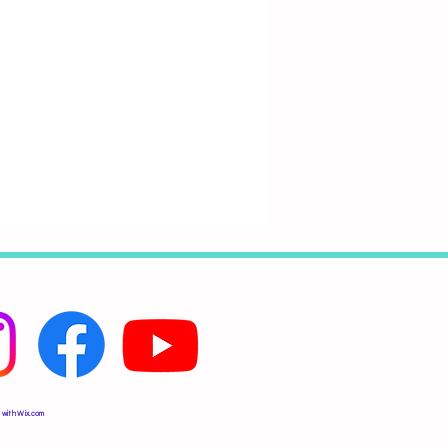
 with
Wix.com