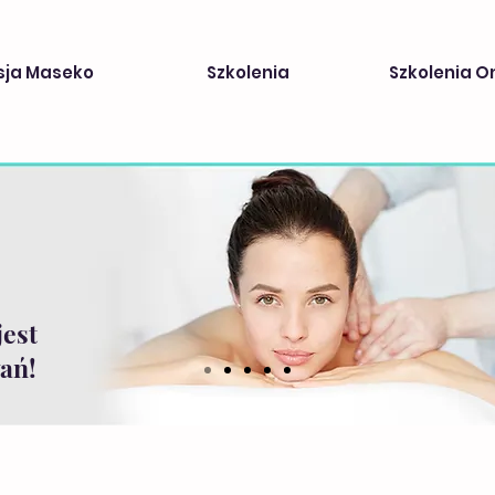
sja Maseko
Szkolenia
Szkolenia O
jest
ań!