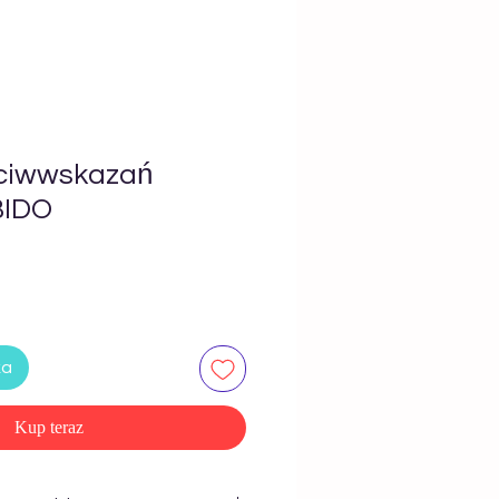
eciwwskazań
BIDO
ka
Kup teraz