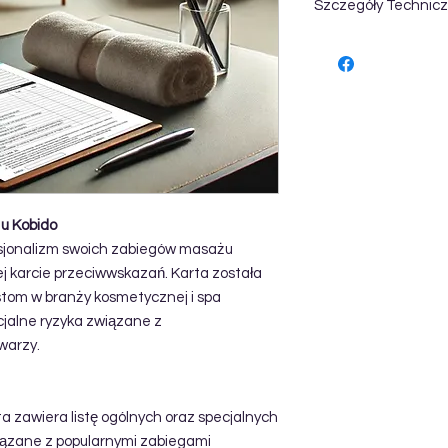
Szczegóły Technicz
Format: pdf
Ilość stron: 1
u Kobido
esjonalizm swoich zabiegów masażu
j karcie przeciwwskazań. Karta została
tom w branży kosmetycznej i spa
jalne ryzyka związane z
warzy.
a zawiera listę ogólnych oraz specjalnych
iązane z popularnymi zabiegami