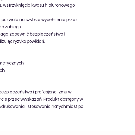
s, wstrzyknięcia kwasu hialuronowego
 pozwala na szybkie wypełnienie przez
do zabiegu.
ga zapewnić bezpieczeństwo i
izując ryzyko powikłań.
smetycznych
ych
ezpieczeństwa i profesjonalizmu w
arcie przeciwwskazań. Produkt dostępny w
ydrukowania i stosowania natychmiast po