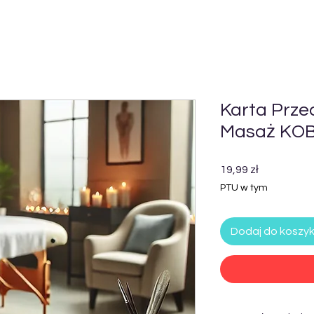
Karta Prz
Masaż KO
Cena
19,99 zł
PTU w tym
Dodaj do koszy