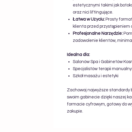
estetycznymi takimi jak botok
oraz nici liftingujące.
Łatwa w Użyciu:
Prosty format
klienta przed przystąpieniem 
Profesjonalne Narzędzie:
Poma
zadowolenie klientów, minimal
Idealna dla:
Salonów Spa i Gabinetów Ko
Specjalistów terapii manualn
Szkół masażu i estetyki
Zachowaj najwyższe standardy b
swoim gabinecie dzięki naszej k
formacie cyfrowym, gotowy do w
zakupie.