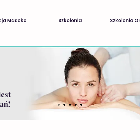
sja Maseko
Szkolenia
Szkolenia O
jest
ań!