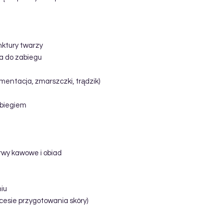
ktury twarzy
a do zabiegu
mentacja, zmarszczki, trądzik)
abiegiem
erwy kawowe i obiad
niu
ocesie przygotowania skóry)