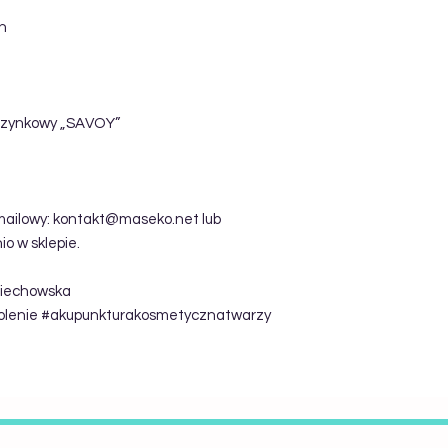
h
czynkowy „SAVOY”
 mailowy: kontakt@maseko.net lub
o w sklepie.
Piechowska
lenie #akupunkturakosmetycznatwarzy