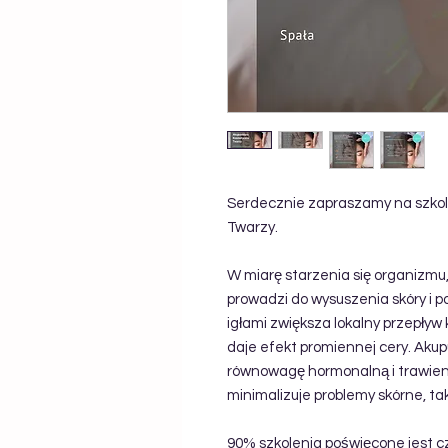
Serdecznie zapraszamy na szkol
Twarzy.
W miarę starzenia się organizmu,
prowadzi do wysuszenia skóry i
igłami zwiększa lokalny przepływ 
daje efekt promiennej cery. Aku
równowagę hormonalną i trawienie
minimalizuje problemy skórne, tak
90% szkolenia poświęcone jest cz