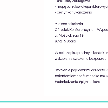
- protokoły zabiegowe
- mapę punktów akupunkturowyc
- certyfikat ukończenia
Miejsce szkolenia:
Ośrodek Konferencyjno – Wypo
ul. Mościckiego 19
97-215 Spała
W celu zapisu prosimy o kontakt
wykupienie szkolenia bezpośredni
Szkolenie poprowadzi: dr Marta 
#akademiamasażumaseko #szko
#odmłodzenie #pięknaskóra