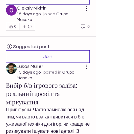
Oleksiy Nikitin
15 days ago
·
joined
Grupa
Maseko
0
0
Suggested post
Join
Lukas Müller
15 days ago
·
posted in
Grupa
Maseko
Вибір б/в ігрового заліза:
реальний досвід та
міркування
Привіт усім. Часто замислююся над 
тим, чи варто взагалі дивитися в бік 
уживаної техніки для ігор, чи краще не 
ризикувати і шукати нові деталі. З 