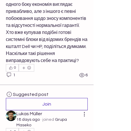
одного боку економія виглядає 
привабливо, але з іншого є певні 
побоювання щодо зносу компонентів 
та відсутності нормальної гарантії. 
Хто вже купував подібні готові 
системні блоки від відомих брендів на 
кшталт Dell чи HP, поділіться думками. 
Наскільки такі рішення 
виправдовують себе на практиці?
0
1
6
Suggested post
Join
Lukas Müller
18 days ago
·
joined
Grupa
Maseko