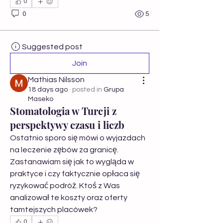
0
0
5
Suggested post
Join
Mathias Nilsson
18 days ago
·
posted in
Grupa
Maseko
Stomatologia w Turcji z
perspektywy czasu i liczb
Ostatnio sporo się mówi o wyjazdach 
na leczenie zębów za granicę. 
Zastanawiam się jak to wygląda w 
praktyce i czy faktycznie opłaca się 
ryzykować podróż. Ktoś z Was 
analizował te koszty oraz oferty 
tamtejszych placówek?
0