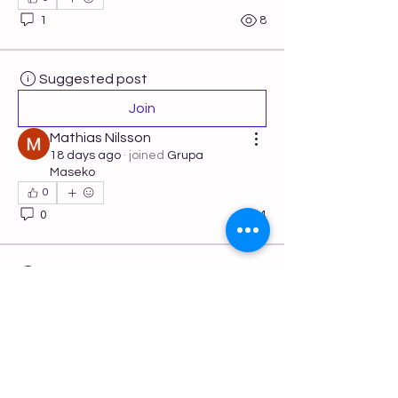
1
8
Suggested post
Join
Mathias Nilsson
18 days ago
·
joined
Grupa
Maseko
0
0
4
Suggested post
Join
Seo Intelisync
April 27, 2026
·
joined
Grupa
Maseko
0