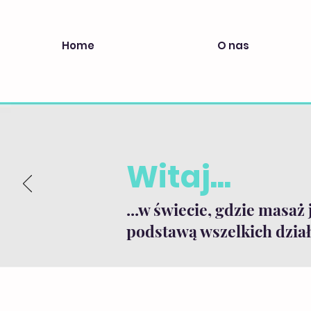
Home
O nas
Witaj...
...w świecie, gdzie masaż 
podstawą wszelkich dział