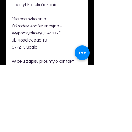
- certyfikat ukończenia
Miejsce szkolenia:
Ośrodek Konferencyjno –
Wypoczynkowy „SAVOY”
ul. Mościckiego 19
97-215 Spała
W celu zapisu prosimy o kontakt
mailowy: kontakt@maseko.net lub
wykupienie szkolenia bezpośrednio
w sklepie.
Szkolenie poprowadzi: dr Agata
Litwinowicz
#hirudoterapiaszkolenie
#pijawkilekarskie