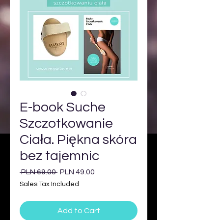
E-book Suche
Szczotkowanie
Ciała. Piękna skóra
bez tajemnic
Regular
Sale
 PLN 69.00 
PLN 49.00
Price
Price
Sales Tax Included
Add to Cart