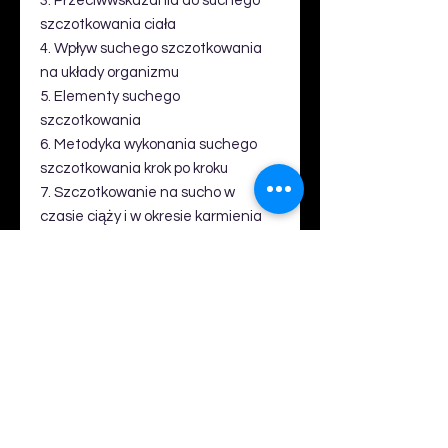
3. Przeciwwskazania do suchego
szczotkowania ciała
4. Wpływ suchego szczotkowania
na układy organizmu
5. Elementy suchego
szczotkowania
6. Metodyka wykonania suchego
szczotkowania krok po kroku
7. Szczotkowanie na sucho w
czasie ciąży i w okresie karmienia
8. Integracja sensoryczna a
szczotkowanie ciała
9. Jaką szczotkę wybrać?
10. Higiena i bezpieczeństwo
stosowania
11. Podziękowania
12. Piśmiennictwo