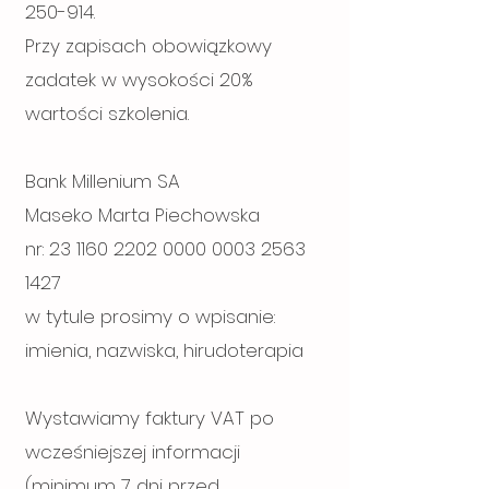
250-914
.
Przy zapisach obowiązkowy
zadatek w wysokości 20%
wartości szkolenia.
Bank Millenium SA
Maseko Marta Piechowska
nr: 23 1160 2202 0000 0003 2563
1427
w tytule prosimy o wpisanie:
imienia, nazwiska, hirudoterapia
Wystawiamy faktury VAT po
wcześniejszej informacji
(minimum 7 dni przed