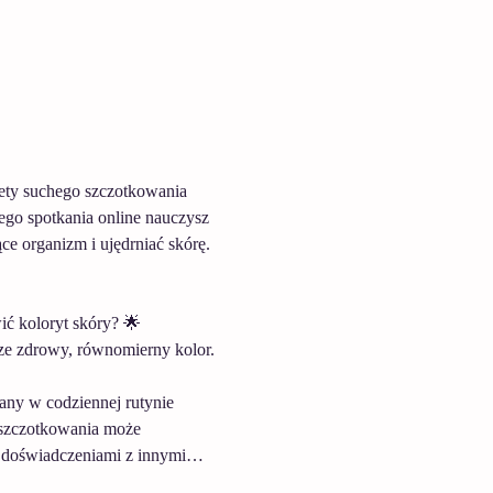
rety suchego szczotkowania 
ego spotkania online nauczysz 
ce organizm i ujędrniać skórę. 
ć koloryt skóry? 🌟 
rze zdrowy, równomierny kolor.
iany w codziennej rutynie 
 szczotkowania może 
się doświadczeniami z innymi…