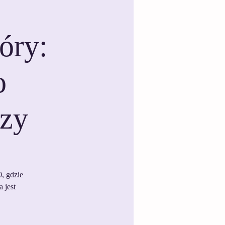
óry:
o
zy
, gdzie
 jest