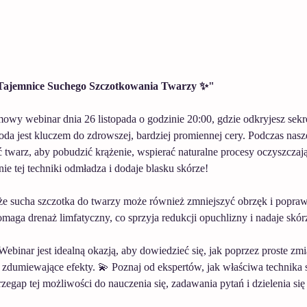
Tajemnice Suchego Szczotkowania Twarzy ✨"
owy webinar dnia 26 listopada o godzinie 20:00, gdzie odkryjesz sek
da jest kluczem do zdrowszej, bardziej promiennej cery. Podczas nasz
 twarz, aby pobudzić krążenie, wspierać naturalne procesy oczyszczają
ie tej techniki odmładza i dodaje blasku skórze!
że sucha szczotka do twarzy może również zmniejszyć obrzęk i poprawi
aga drenaż limfatyczny, co sprzyja redukcji opuchlizny i nadaje skó
ebinar jest idealną okazją, aby dowiedzieć się, jak poprzez proste zm
 zdumiewające efekty. 💫 Poznaj od ekspertów, jak właściwa technika
rzegap tej możliwości do nauczenia się, zadawania pytań i dzielenia 