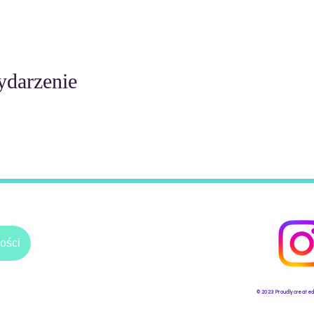
ydarzenie
ości
​© 2023 Proudly created