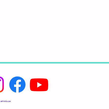
 with
Wix.com