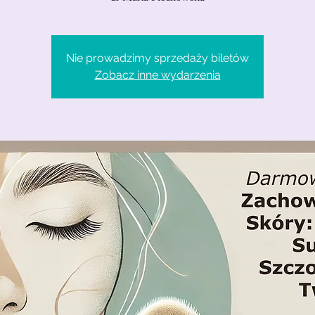
Nie prowadzimy sprzedaży biletów
Zobacz inne wydarzenia