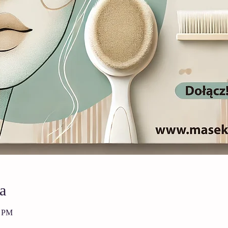
a
0 PM