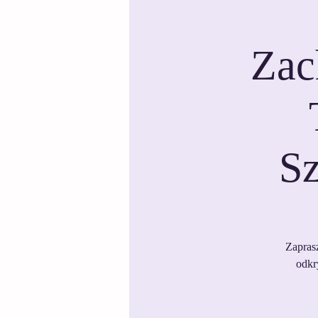
Zac
S
Zapras
odkr