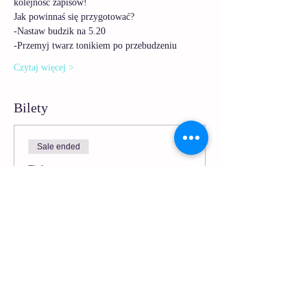
kolejność zapisów!
Jak powinnaś się przygotować? 
-Nastaw budzik na 5.20
-Przemyj twarz tonikiem po przebudzeniu
Czytaj więcej >
Bilety
Sale ended
Ticket type
Poranna Joga Twarzy - 1
More info
Price
PLN 5.00
Vat included