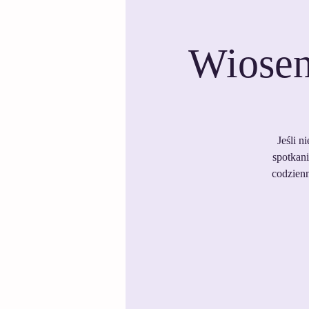
Wiosen
Jeśli n
spotkan
codzienn