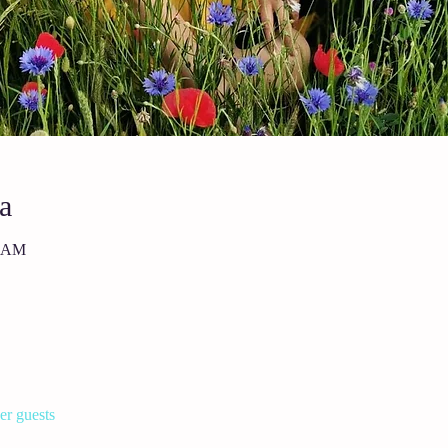
a
5 AM
er guests