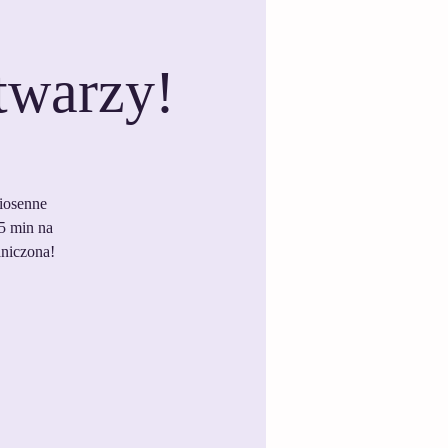
twarzy!
wiosenne
5 min na
aniczona!