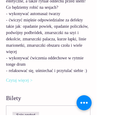
estetyczne, a także rytuał oddechu przed snem! 
Co będziemy robić na sesjach?
- wykonywać automasaż twarzy 
- ćwiczyć mięśnie odpowiedzialne za defekty 
takie jak: opadanie powiek, opadanie policzków, 
podwójny podbródek, zmarszczki na szyi i 
dekolcie, zmarszczki palacza, kurze łapki, linie 
marionetki, zmarszczki obszaru czoła i wiele 
więcej
- wykonywać ćwiczenia oddechowe w rytmie 
tonge drum 
- relaksować się, uśmiechać i przytulać siebie :) 
Czytaj więcej >
Bilety
Sale ended
Ticket type
Wieczorny rytuał Jogi