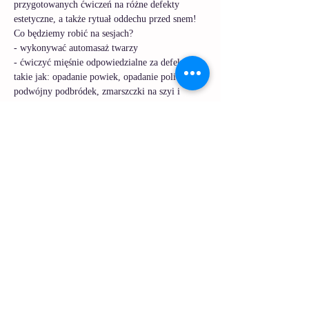
przygotowanych ćwiczeń na różne defekty 
estetyczne, a także rytuał oddechu przed snem! 
Co będziemy robić na sesjach?
- wykonywać automasaż twarzy 
- ćwiczyć mięśnie odpowiedzialne za defekty 
takie jak: opadanie powiek, opadanie policzków, 
podwójny podbródek, zmarszczki na szyi i 
dekolcie, zmarszczki palacza, kurze łapki, linie 
marionetki, zmarszczki obszaru czoła i wiele 
więcej
- wykonywać ćwiczenia oddechowe w rytmie 
tonge drum 
- relaksować się, uśmiechać i przytulać siebie :) 
Czytaj więcej >
Udostępnij to wydarzenie