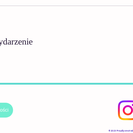
ydarzenie
ości
​© 2023 Proudly created