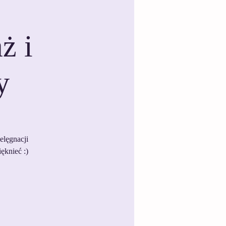
ż i
y
elęgnacji
ęknieć :)