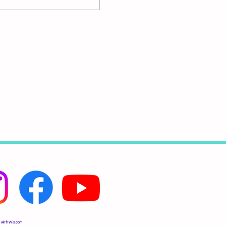
 with
Wix.com