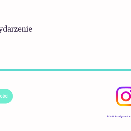
ydarzenie
ości
​© 2023 Proudly created