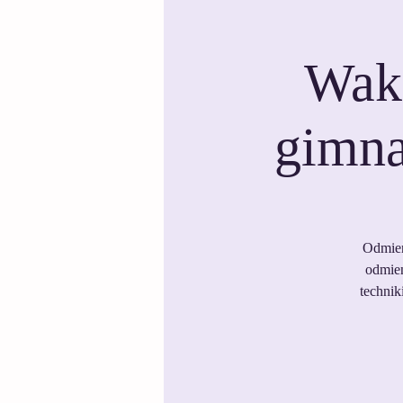
Wak
gimna
Odmień
odmien
technik