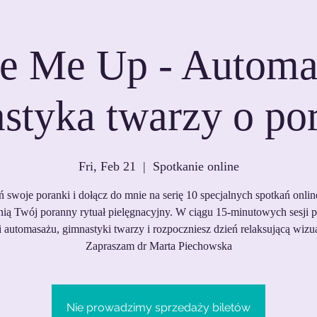
e Me Up - Automas
styka twarzy o po
Fri, Feb 21
  |  
Spotkanie online
 swoje poranki i dołącz do mnie na serię 10 specjalnych spotkań online
ią Twój poranny rytuał pielęgnacyjny. W ciągu 15-minutowych sesji 
i automasażu, gimnastyki twarzy i rozpoczniesz dzień relaksującą wizua
Zapraszam dr Marta Piechowska
Nie prowadzimy sprzedaży biletów