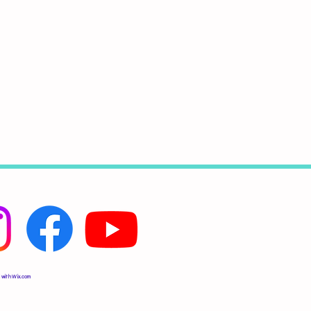
 with
Wix.com