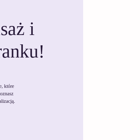
aż i
ranku!
, które
poznasz
lizacją.