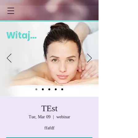
Witaj...
TEst
Tue, Mar 09
  |  
webinar
ffafdf